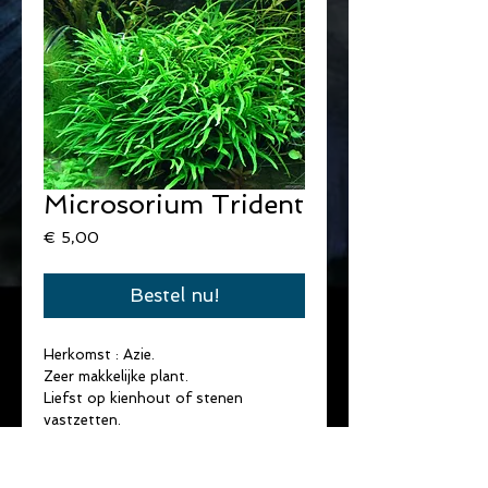
Microsorium Trident
Prijs
€ 5,00
Bestel nu!
Herkomst : Azie.
Zeer makkelijke plant.
Liefst op kienhout of stenen 
vastzetten.
Hoogte : 15 - 20 cm.
T° : 18-30°
licht : Weinig tot matig.