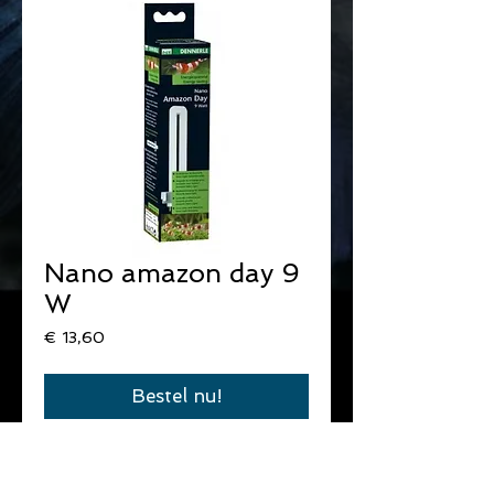
Nano amazon day 9
W
Prijs
€ 13,60
Bestel nu!
Vervanglampen voor Nano light 
Dennerle