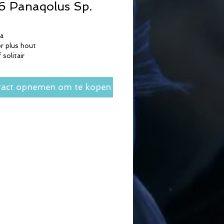
 Panaqolus Sp.
ka
r plus hout
 solitair
act opnemen om te kopen