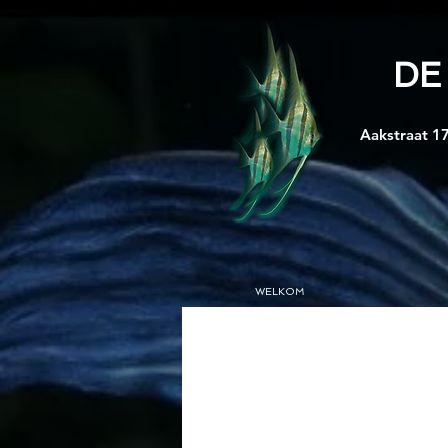
DE
Aakstraat 17
WELKOM