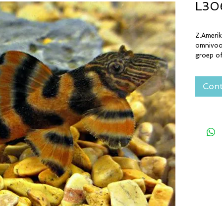
L306
Z.Ameri
omnivoo
groep of
Cont