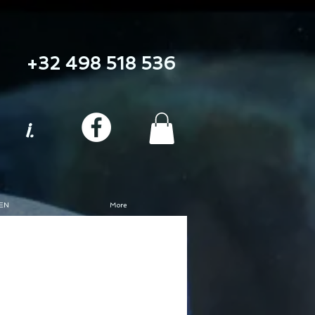
+32 498 518 536
i.
EN
More