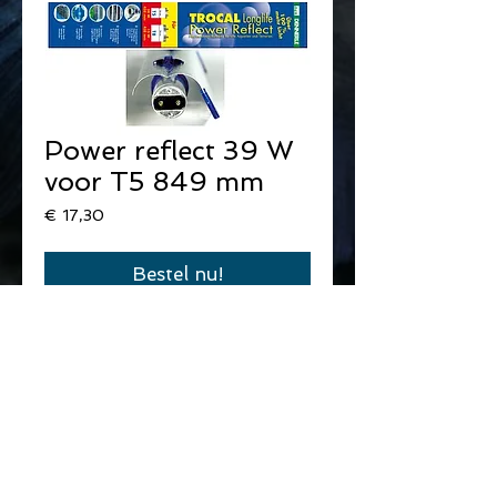
Power reflect 39 W
voor T5 849 mm
Prijs
€ 17,30
Bestel nu!
©
2014 - 2022
by
vdd-consultancy
& De Skalaar