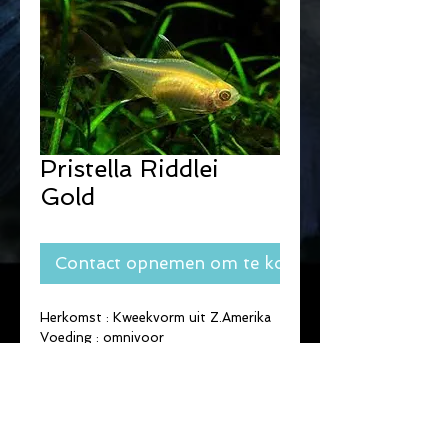
Pristella Riddlei
Gold
Contact opnemen om te kopen
Herkomst : Kweekvorm uit Z.Amerika
Voeding : omnivoor
Max.lengte : 3-4 cm.
Leeft in scholen.