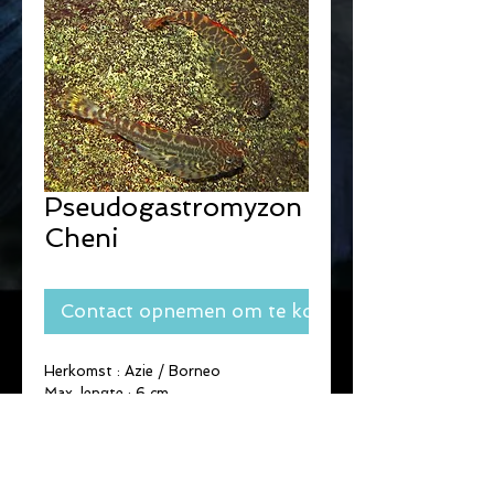
Pseudogastromyzon
Cheni
Contact opnemen om te kopen
Herkomst : Azie / Borneo
Max. lengte : 6 cm.
vegetariër
groep