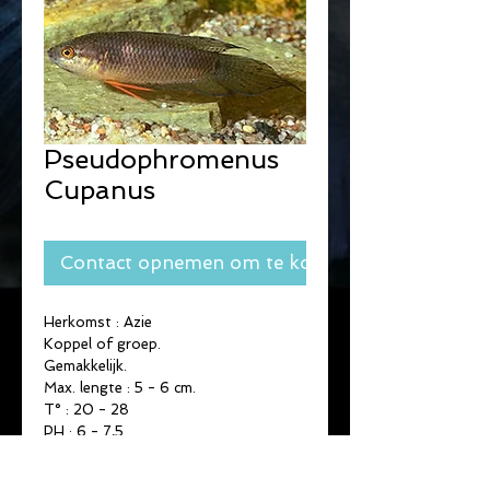
Pseudophromenus
Cupanus
Contact opnemen om te kopen
Herkomst : Azie
Koppel of groep.
Gemakkelijk.
Max. lengte : 5 - 6 cm.
T° : 20 - 28 
PH : 6 - 7,5 
Zwemzone : midden tot boven.
Broedgedrag : Schuimnest bouwer.