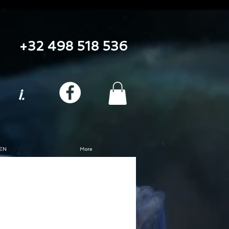
+32 498 518 536
i.
EN
More