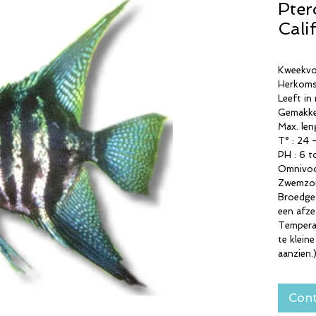
Pter
Cali
Kweekvo
Herkoms
Leeft in 
Gemakkel
Max. leng
T° : 24 
PH : 6 t
Omnivoo
Zwemzon
Broedged
een afze
Temperam
te klein
aanzien.
Cont