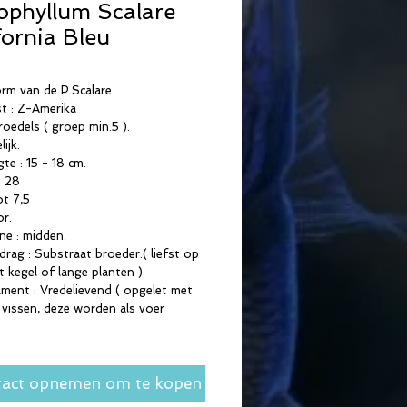
ophyllum Scalare
fornia Bleu
rm van de P.Scalare
t : Z-Amerika
roedels ( groep min.5 ).
ijk.
te : 15 - 18 cm.
- 28
ot 7,5 
r.
e : midden.
rag : Substraat broeder.( liefst op 
t kegel of lange planten ).
ent : Vredelievend ( opgelet met 
e vissen, deze worden als voer 
)
act opnemen om te kopen