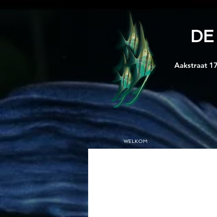
DE
Aakstraat 17
WELKOM