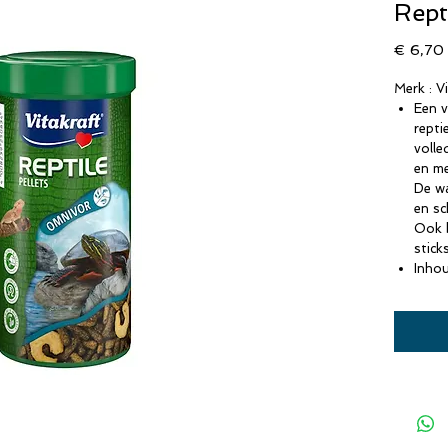
Repti
€ 6,70
Merk : V
Een v
repti
volle
en me
De wa
en sc
Ook b
sticks
Inhou