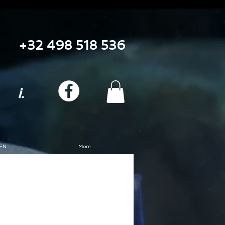
+32 498 518 536
i.
EN
More