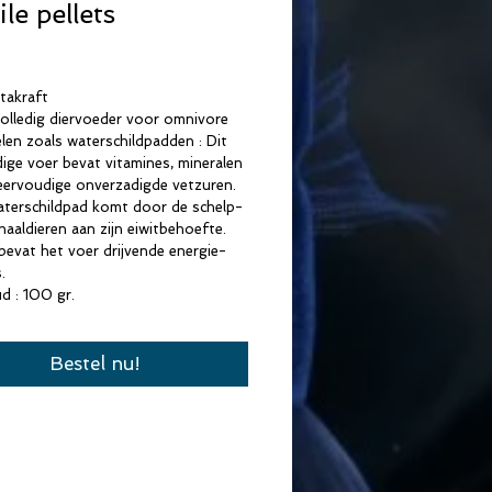
le pellets
Prijs
itakraft
olledig diervoeder voor omnivore
elen zoals waterschildpadden : Dit
dige voer bevat vitamines, mineralen
ervoudige onverzadigde vetzuren.
terschildpad komt door de schelp-
haaldieren aan zijn eiwitbehoefte.
evat het voer drijvende energie-
.
d : 100 gr.
Bestel nu!