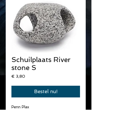
Schuilplaats River
stone S
Prijs
€ 3,80
Bestel nu!
Penn Plax
Schuilgrot Klein.
5 cm hoog.
In steen. 