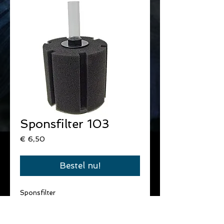
Sponsfilter 103
Prijs
€ 6,50
Bestel nu!
Sponsfilter
1 spons
Op lucht.
Max. 50-150 L