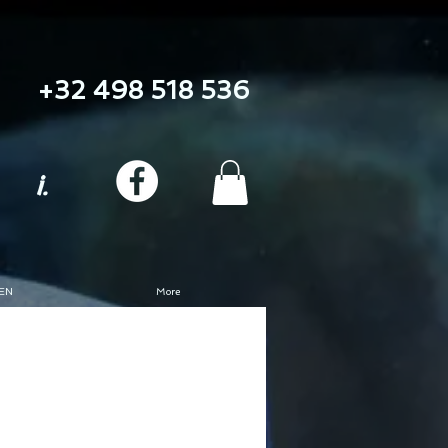
+32 498 518 536
i.
EN
More