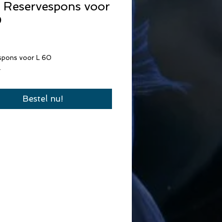
 Reservespons voor
0
rijs
spons voor L 60
.
Bestel nu!