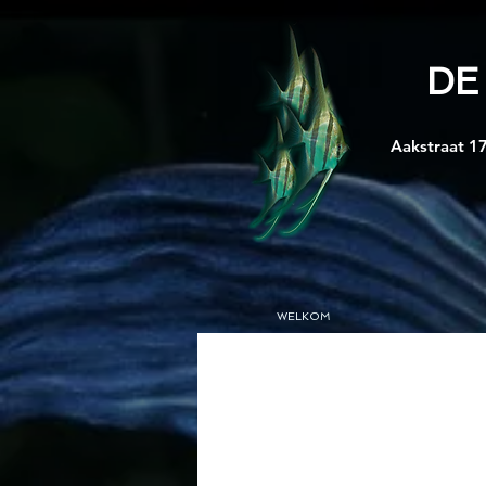
DE
Aakstraat 17
WELKOM