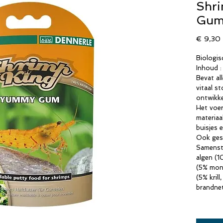
Shr
Gu
P
€ 9,30
Biologis
Inhoud :
Bevat al
vitaal s
ontwikke
Het voer
materiaa
buisjes e
Ook gesc
Samenste
algen (10
(5% mont
(5% krill
brandnet
Analytis
proteïne