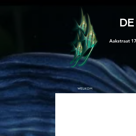
DE
Aakstraat 17
WELKOM