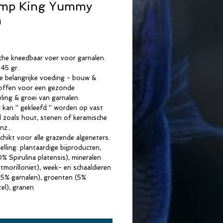
imp King Yummy
m
rijs
che kneedbaar voer voor garnalen.
 45 gr.
le belangrijke voeding - bouw & 
toffen voor een gezonde 
ling & groei van garnalen.
 kan '' gekleefd '' worden op vast 
l zoals hout, stenen of keramische 
nz...
hikt voor alle grazende algeneters.
lling: plantaardige bijproducten, 
% Spirulina platensis), mineralen 
morilloniet), week- en schaaldieren 
, 5% garnalen), groenten (5% 
el), granen
che bestanddelen: 26% ruwe 
, 5% ruw vet, 8% ruwe vezels, 1% 