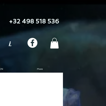
+32 498 518 536
i.
EN
More