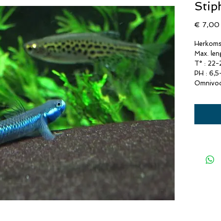
Sti
€ 7,00
Herkomst
Max. len
T° : 22-
PH : 6,5
Omnivo