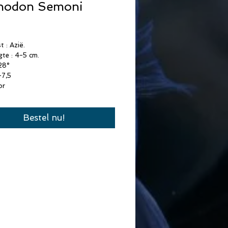
phodon Semoni
Prijs
 : Azië.
gte : 4-5 cm.
28°
-7,5
or
Bestel nu!