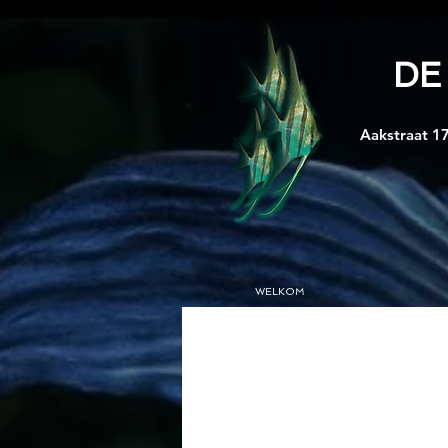
DE
Aakstraat 17
WELKOM