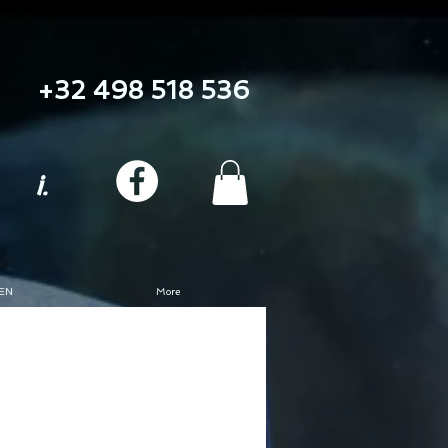
+32 498 518 536
i.
EN
More