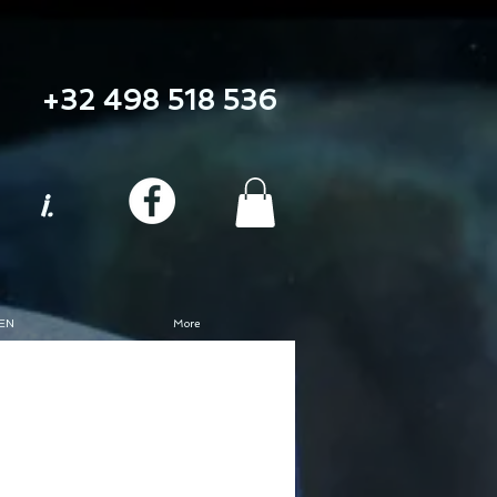
+32 498 518 536
i.
EN
More