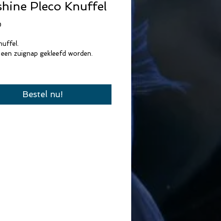
hine Pleco Knuffel
Prijs
0
uffel.
een zuignap gekleefd worden.
Bestel nu!