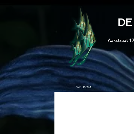
DE
Aakstraat 17
WELKOM