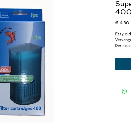
Supe
40
P
€ 4,30
Easy clic
Vervang
Per stuk