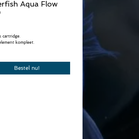
rfish Aqua Flow
0
rijs
k cartridge.
element kompleet.
Bestel nu!