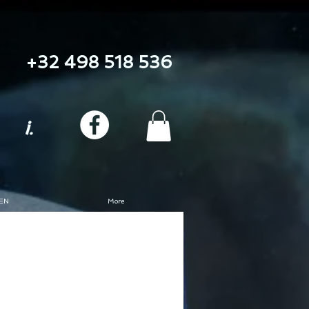
+32 498 518 536
i.
EN
More