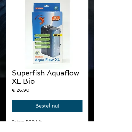
Superfish Aquaflow
XL Bio
Prijs
€ 26,90
Bestel nu!
Debiet :500 L/h
Verbruik :6,5 W