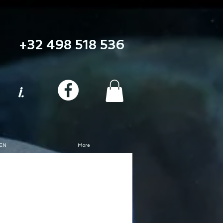
+32 498 518 536
i.
EN
More