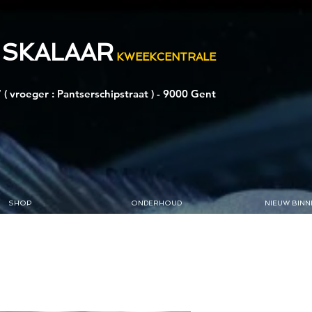
 SKALAAR
KWEEKCENTRALE
 ( vroeger : Pantserschipstraat ) - 9000 Gent
SHOP
ONDERHOUD
NIEUW BINN