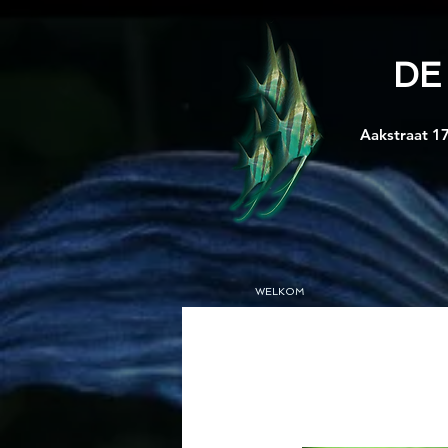
DE
Aakstraat 17
WELKOM