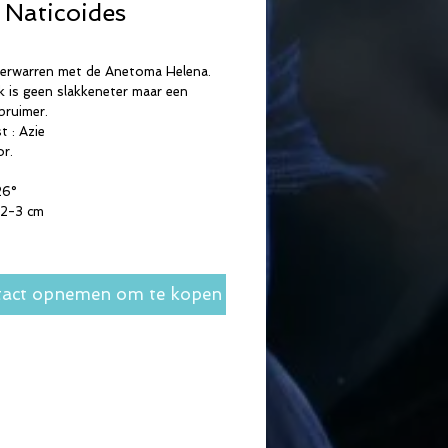
 Naticoides
verwarren met de Anetoma Helena.
k is geen slakkeneter maar een
pruimer.
 : Azie
r.
26°
 2-3 cm
act opnemen om te kopen