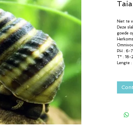
Taia
Niet te 
Deze sla
goede o
Herkomst
Omnivoo
PH : 6-7
T° : 18-
Lengte :
Cont