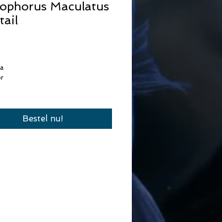
ophorus Maculatus
ail
rijs
ka
r
Bestel nu!