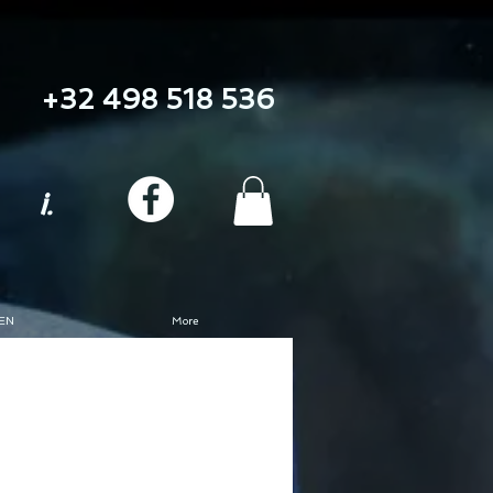
+32 498 518 536
i.
EN
More