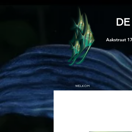
DE
Aakstraat 17
WELKOM