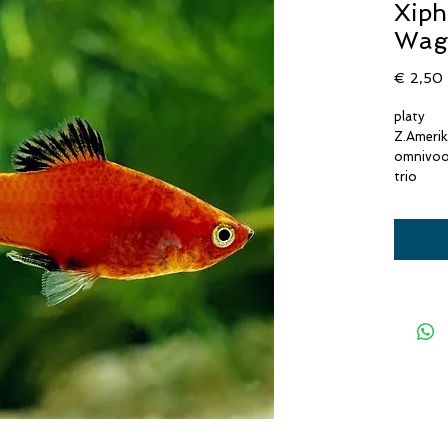
Xiph
Wagt
P
€ 2,50
platy
Z.Ameri
omnivoo
trio