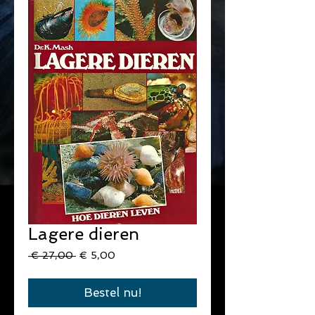
Lagere dieren
Normale
Verkoopprijs
 € 27,00 
€ 5,00
prijs
Bestel nu!