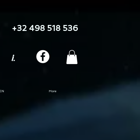
+32 498 518 536
i.
EN
More