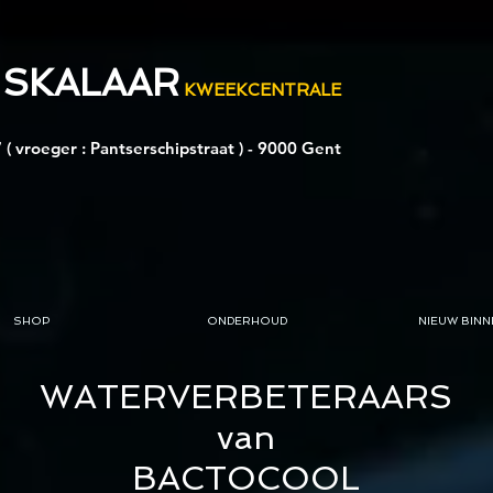
 SKALAAR
KWEEKCENTRALE
 ( vroeger : Pantserschipstraat ) - 9000 Gent
SHOP
ONDERHOUD
NIEUW BINN
WATERVERBETERAARS
van
BACTOCOOL