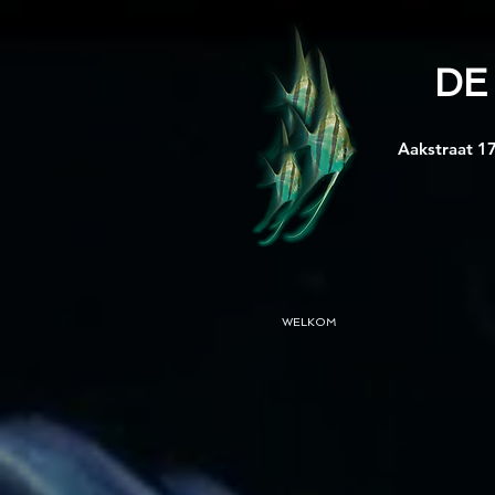
DE
Aakstraat 17
WELKOM