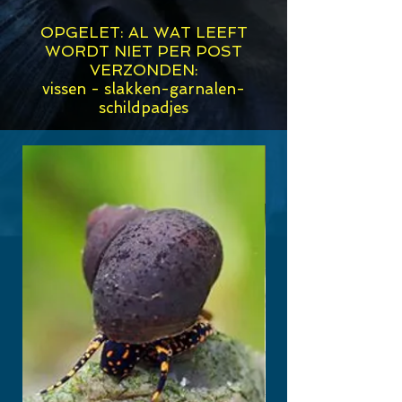
OPGELET: AL WAT LEEFT
WORDT NIET PER POST
VERZONDEN:
vissen - slakken-garnalen-
schildpadjes